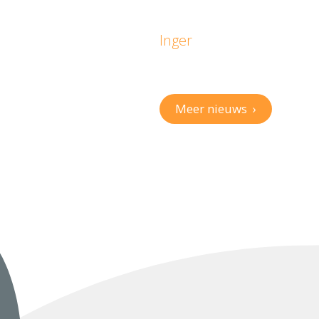
Inger
Meer nieuws
›