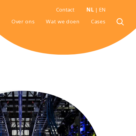
Contact
NL
|
EN
Over ons
Wat we doen
Cases