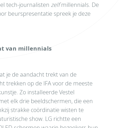
el tech-journalisten
zelf
millennials. De
voor beurspresentatie spreek je deze
ht van millennials
at je de aandacht trekt van de
cht trekken op de IFA voor de meeste
nstje. Zo installeerde Vestel
met elk drie beeldschermen, die een
kzij strakke coördinatie wisten te
uturistische show. LG richtte een
OLED-schermen waarin bezoekers hun