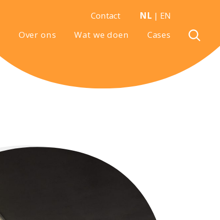
Contact
NL
|
EN
Over ons
Wat we doen
Cases