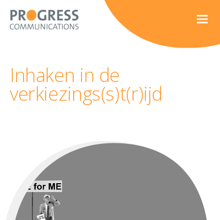
Inhaken in de
verkiezings(s)t(r)ijd