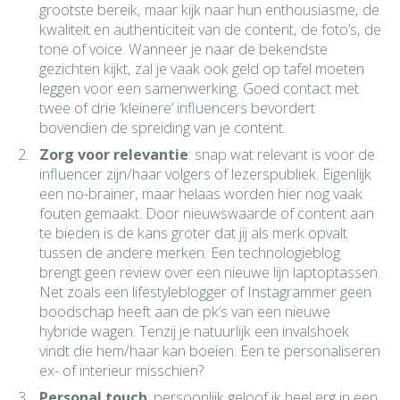
grootste bereik, maar kijk naar hun enthousiasme, de
kwaliteit en authenticiteit van de content, de foto’s, de
tone of voice. Wanneer je naar de bekendste
gezichten kijkt, zal je vaak ook geld op tafel moeten
leggen voor een samenwerking. Goed contact met
twee of drie ‘kleinere’ influencers bevordert
bovendien de spreiding van je content.
Zorg voor relevantie
: snap wat relevant is voor de
influencer zijn/haar volgers of lezerspubliek. Eigenlijk
een no-brainer, maar helaas worden hier nog vaak
fouten gemaakt. Door nieuwswaarde of content aan
te bieden is de kans groter dat jij als merk opvalt
tussen de andere merken. Een technologieblog
brengt geen review over een nieuwe lijn laptoptassen.
Net zoals een lifestyleblogger of Instagrammer geen
boodschap heeft aan de pk’s van een nieuwe
hybride wagen. Tenzij je natuurlijk een invalshoek
vindt die hem/haar kan boeien. Een te personaliseren
ex- of interieur misschien?
Personal touch
: persoonlijk geloof ik heel erg in een