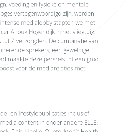
ign, voeding en fysieke en mentale
loges vertegenwoordigd zijn, werden
 intense medialobby stapten we met
ncer Anouk Hogendijk in het vliegtuig.
A tot Z verzorgden. De combinatie van
pirerende sprekers, een geweldige
tad maakte deze persreis tot een groot
oost voor de mediarelaties met
e- en lifestylepublicaties inclusief
 media content in onder andere ELLE,
k, Flair, Libelle, Quote, Men’s Health,