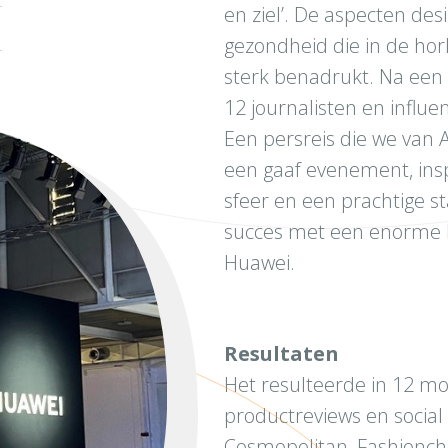
en ziel’. De aspecten des
gezondheid die in de hor
sterk benadrukt. Na een
12 journalisten en influe
Een persreis die we van 
een gaaf evenement, ins
sfeer en een prachtige s
succes met een enorme b
Huawei.
Resultaten
Het resulteerde in 12 mod
productreviews en social
Cosmopolitan, Fashionchec