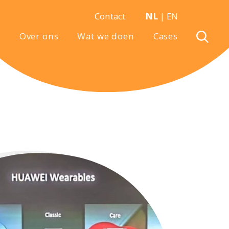
Contact
NL
|
EN
Over ons
Wat we doen
Cases