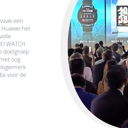
vaak een
t Huawei het
volle
WEI WATCH
e doelgroep
met oog
ologiemerk
dia voor de