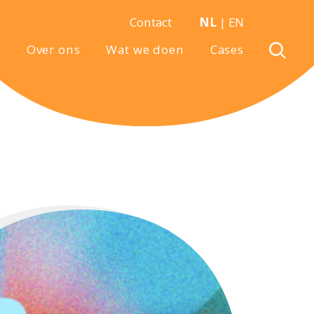
Contact
NL
|
EN
Over ons
Wat we doen
Cases