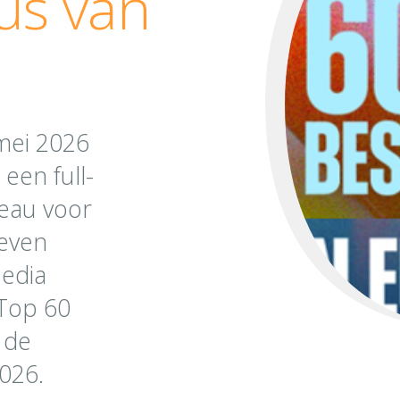
us van
mei 2026
een full-
eau voor
reven
Media
 Top 60
 de
026.