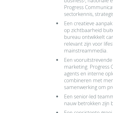
business-, nationale 
Progress Communicat
sectorkennis, strategi
Een creatieve aanpak
op zichtbaarheid buit
bureau ontwikkelt cam
relevant zijn voor lif
mainstreammedia.
Een vooruitstrevende
marketing. Progress 
agents en interne opl
combineren met mensel
samenwerking om proc
Een senior-led teamm
nauw betrokken zijn bi
Een consistente groei