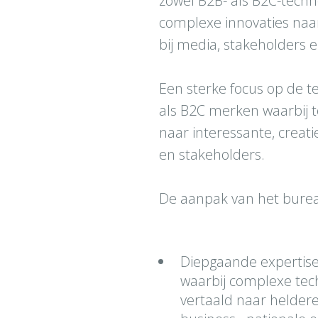
zowel B2B- als B2C-techn
complexe innovaties naa
bij media, stakeholders 
Een sterke focus op de t
als B2C merken waarbij t
naar interessante, creat
en stakeholders.
De aanpak van het bure
Diepgaande expertise
waarbij complexe tec
vertaald naar heldere