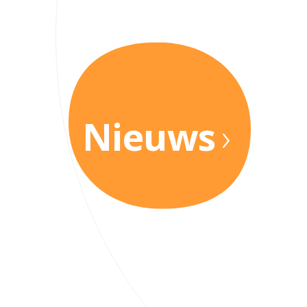
Nieuws
›