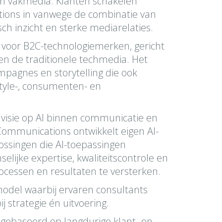
en vakmedia. Klanten schakelen
ions in vanwege de combinatie van
sch inzicht en sterke mediarelaties.
 voor B2C-technologiemerken, gericht
en de traditionele techmedia. Het
pagnes en storytelling die ook
estyle-, consumenten- en
 visie op AI binnen communicatie en
Communications ontwikkelt eigen AI-
ossingen die AI-toepassingen
ijke expertise, kwaliteitscontrole en
essen en resultaten te versterken.
odel waarbij ervaren consultants
j strategie én uitvoering.
 gebaseerd op langdurige klant- en